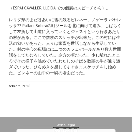
（ESPAI CAVALLER, LLEIDA での個展のスピーチから）。
レリダ県のまだ谷あいに雪の残るピレネー、ノゲーラ·パヤレ
ッサ?? Pallars Sobiràの町ソールを北に向けて進み、しばらく
して左折して山道に入っていくとジェスイという行きあたり
の村がある。ここで数枚のスケッチが出来た。この村には生
活の匂いがあった、人々は家畜を世話しながら生活してい
た。村の中心の広場には二つのカフェ·バールがあり数人世間
話をしてたむろしていた。夕方の頃だった、少し離れたとこ
ろでその様子を眺めていたわたしのそばを数頭の牛が通り過
ぎていった。ひらめきを感じてすぐさまスケッチをし始め
た。ピレネーの山中の一瞬の場面だった。
febrero, 2016
Aviso legal