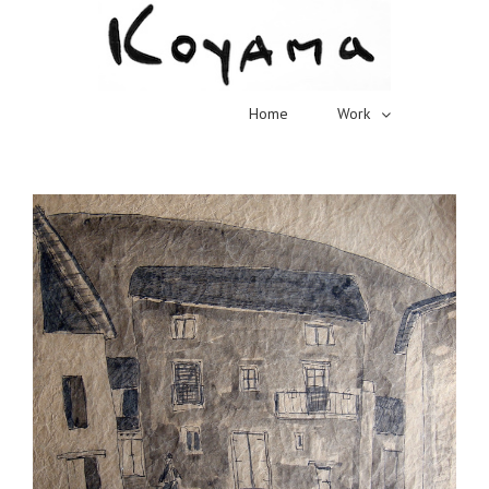
Home
Work
View
Larger
Image