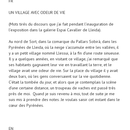
FR
UN VILLAGE AVEC ODEUR DE VIE
(Mots tirés du discours que j’ai fait pendant l’inauguration de
l’exposition dans la galerie Espai Cavaller de Lleida).
Au nord de Sort, dans la comarque du Pallars Sobirà, dans les
Pyrénées de Lleida, où la neige s’accumule entre les vallées, il
y a un petit village nommé Llessui, à la fin d’une route sinueuse.
Il y a quelques années, en visitant ce village, j’ai remarqué que
ses habitants gagnaient leur vie en travaillant la terre, et le
village avait une odeur de vie. Sur la place du village il y avait
deux bars, où les gens conversaient sur la vie quotidienne.
C’était la tombée du jour, et alors que je contemplais la scène
d’une certaine distance, un troupeau de vaches est passé très
près de moi. Quand je suis revenu à moi, tout de suite je me
suis mis à prendre des notes. Je voulais saisir cet instant dans le
cœur des Pyrénées.
EN