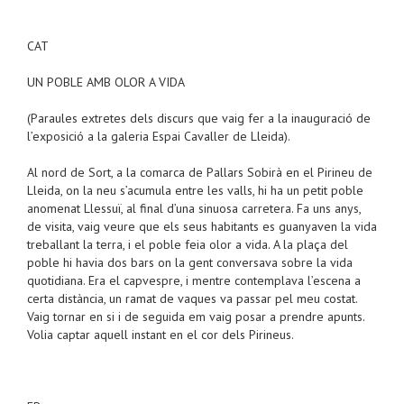
CAT
UN POBLE AMB OLOR A VIDA
(Paraules extretes dels discurs que vaig fer a la inauguració de
l’exposició a la galeria Espai Cavaller de Lleida).
Al nord de Sort, a la comarca de Pallars Sobirà en el Pirineu de
Lleida, on la neu s’acumula entre les valls, hi ha un petit poble
anomenat Llessuï, al final d’una sinuosa carretera. Fa uns anys,
de visita, vaig veure que els seus habitants es guanyaven la vida
treballant la terra, i el poble feia olor a vida. A la plaça del
poble hi havia dos bars on la gent conversava sobre la vida
quotidiana. Era el capvespre, i mentre contemplava l’escena a
certa distància, un ramat de vaques va passar pel meu costat.
Vaig tornar en si i de seguida em vaig posar a prendre apunts.
Volia captar aquell instant en el cor dels Pirineus.