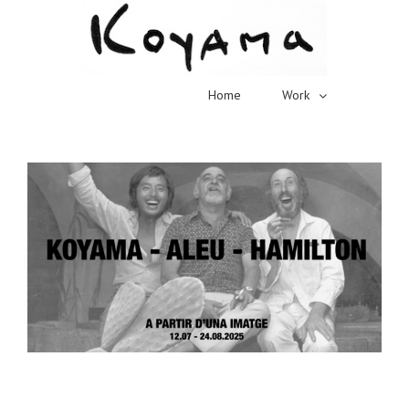
Home
Work